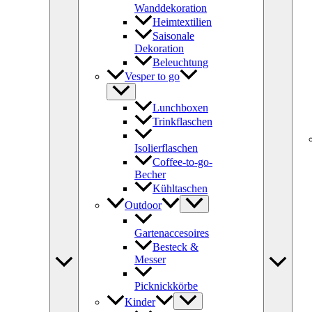
Wanddekoration
Heimtextilien
Saisonale
Dekoration
Beleuchtung
Vesper to go
Lunchboxen
Trinkflaschen
Isolierflaschen
Coffee-to-go-
Becher
Kühltaschen
Outdoor
Gartenaccesoires
Besteck &
Messer
Picknickkörbe
Kinder