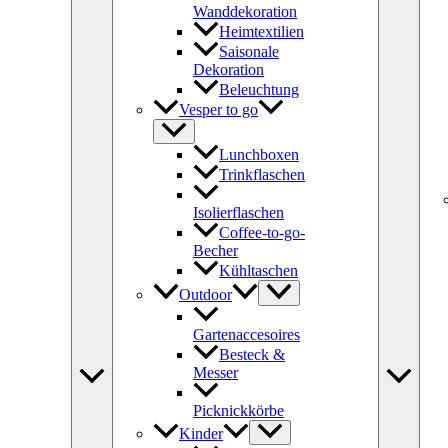
Wanddekoration
Heimtextilien
Saisonale
Dekoration
Beleuchtung
Vesper to go
Lunchboxen
Trinkflaschen
Isolierflaschen
Coffee-to-go-
Becher
Kühltaschen
Outdoor
Gartenaccesoires
Besteck &
Messer
Picknickkörbe
Kinder