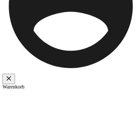
Warenkorb
Ulmer OHG
Das Haus der guten Dinge - Wir sind ein Familienunternehmen am
Fuße des Schwarzwaldes mit über 125 Jahren Erfahrung.
Unsere sicheren Zahlungsarten