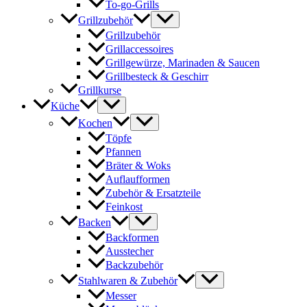
To-go-Grills
Grillzubehör
Grillzubehör
Grillaccessoires
Grillgewürze, Marinaden & Saucen
Grillbesteck & Geschirr
Grillkurse
Küche
Kochen
Töpfe
Pfannen
Bräter & Woks
Auflaufformen
Zubehör & Ersatzteile
Feinkost
Backen
Backformen
Ausstecher
Backzubehör
Stahlwaren & Zubehör
Messer