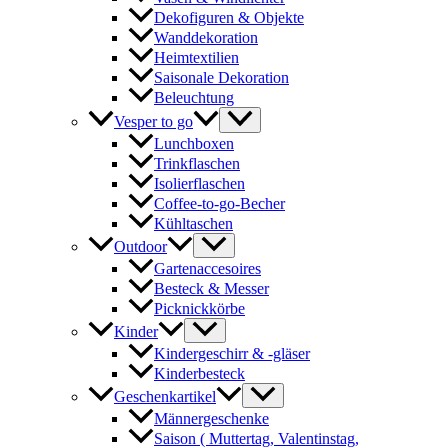
Dekofiguren & Objekte
Wanddekoration
Heimtextilien
Saisonale Dekoration
Beleuchtung
Vesper to go
Lunchboxen
Trinkflaschen
Isolierflaschen
Coffee-to-go-Becher
Kühltaschen
Outdoor
Gartenaccesoires
Besteck & Messer
Picknickkörbe
Kinder
Kindergeschirr & -gläser
Kinderbesteck
Geschenkartikel
Männergeschenke
Saison ( Muttertag, Valentinstag,