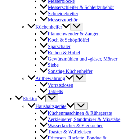
Messerblöcke
Messerschleifer & Schleifzubehör
Schneidebretter
Messerzubehör
Küchenhelfer
Pfannenwender & Zangen
Koch & Schöpflöffel
Sparschäler
Reiben & Hobel
Gewürzmühlen und -gläser, Mörser
Siebe
Sonstige Küchenhelfer
Aufbewahrung
Vorratsdosen
Tabletts
Elektro
Haushaltsgeräte
Küchenmaschinen & Rührgeräte
Zerkleinerer, Standmixer & Mixstäbe
Wasserkocher & Eierkocher
Toaster & Waffeleisen
Friteusen, Raclette, Fondue &