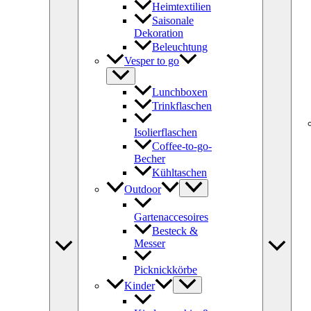
Heimtextilien
Saisonale
Dekoration
Beleuchtung
Vesper to go
Lunchboxen
Trinkflaschen
Isolierflaschen
Coffee-to-go-
Becher
Kühltaschen
Outdoor
Gartenaccesoires
Besteck &
Messer
Picknickkörbe
Kinder