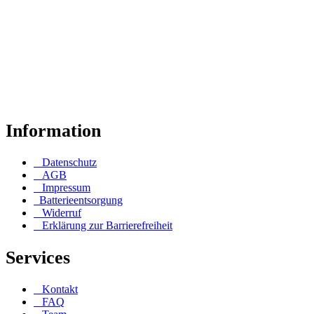
Das Haus der guten Dinge - Wir sind ein Familienunternehmen am
Fuße des Schwarzwaldes mit über 125 Jahren Erfahrung.
Unsere sicheren Zahlungsarten
Information
Datenschutz
AGB
Impressum
Batterieentsorgung
Widerruf
Erklärung zur Barrierefreiheit
Services
Kontakt
FAQ