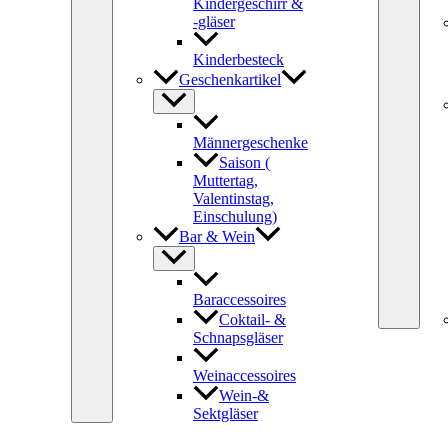
Kindergeschirr &
-gläser
Kinderbesteck
Geschenkartikel
Männergeschenke
Saison (
Muttertag,
Valentinstag,
Einschulung)
Bar & Wein
Baraccessoires
Coktail- &
Schnapsgläser
Weinaccessoires
Wein-&
Sektgläser