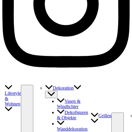
Dekoration
Lifestyle
&
Vasen &
Wohnen
Windlichter
Dekofiguren
Grillen
& Objekte
Wanddekoration