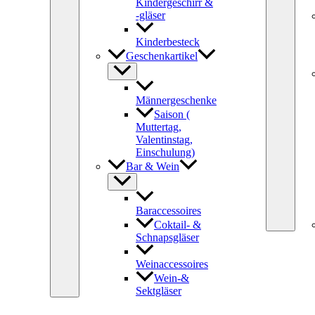
Kindergeschirr &
-gläser
Kinderbesteck
Geschenkartikel
Männergeschenke
Saison (
Muttertag,
Valentinstag,
Einschulung)
Bar & Wein
Baraccessoires
Coktail- &
Schnapsgläser
Weinaccessoires
Wein-&
Sektgläser