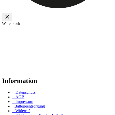
Warenkorb
Ulmer OHG
Das Haus der guten Dinge - Wir sind ein Familienunternehmen am
Fuße des Schwarzwaldes mit über 125 Jahren Erfahrung.
Unsere sicheren Zahlungsarten
Information
Datenschutz
AGB
Impressum
Batterieentsorgung
Widerruf