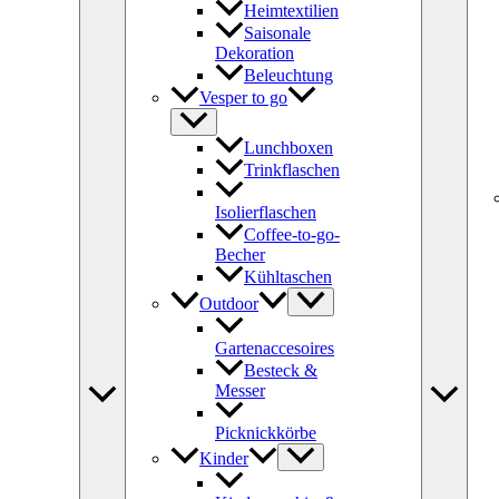
Heimtextilien
Saisonale
Dekoration
Beleuchtung
Vesper to go
Lunchboxen
Trinkflaschen
Isolierflaschen
Coffee-to-go-
Becher
Kühltaschen
Outdoor
Gartenaccesoires
Besteck &
Messer
Picknickkörbe
Kinder