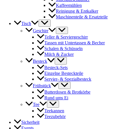
Kaffeemühlen
Reinigung & Entkalker
Maschinenteile & Ersatzteile
Tisch
Geschirr
Teller & Serviergeschirr
Tassen mit Untertassen & Becher
Schalen & Schüsseln
Milch & Zucker
Besteck
Besteck-Sets
Einzelne Besteckteile
Servier- & Spezialbesteck
Frühstück
Butterdosen & Brotkörbe
Rund ums Ei
Tee
Teekannen
Teezubehör
Sicherheit
Events