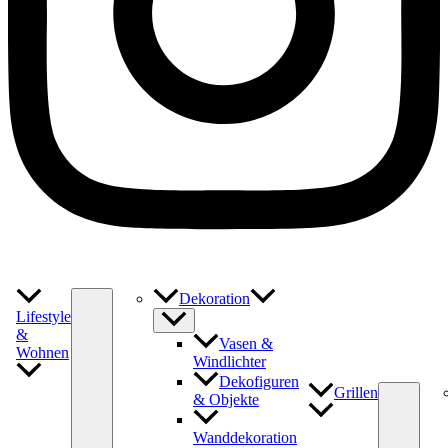
Dekoration
Lifestyle
&
Vasen &
Wohnen
Windlichter
Dekofiguren
Grillen
& Objekte
Wanddekoration