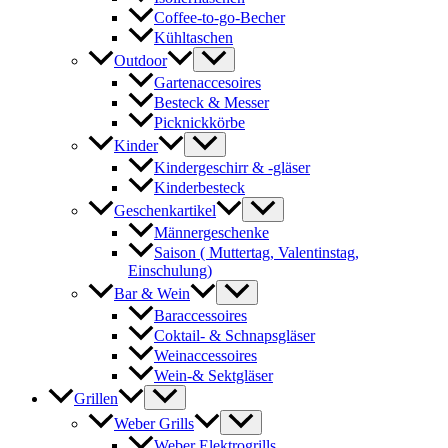
Coffee-to-go-Becher
Kühltaschen
Outdoor
Gartenaccesoires
Besteck & Messer
Picknickkörbe
Kinder
Kindergeschirr & -gläser
Kinderbesteck
Geschenkartikel
Männergeschenke
Saison ( Muttertag, Valentinstag,
Einschulung)
Bar & Wein
Baraccessoires
Coktail- & Schnapsgläser
Weinaccessoires
Wein-& Sektgläser
Grillen
Weber Grills
Weber Elektrogrills