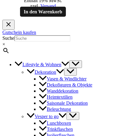
Enthält 19% MwSt.
zzgl.
Versand
In den Warenkorb
Gutschein kaufen
Suche
×
Lifestyle & Wohnen
Dekoration
Vasen & Windlichter
Dekofiguren & Objekte
Wanddekoration
Heimtextilien
Saisonale Dekoration
Beleuchtung
Vesper to go
Lunchboxen
Trinkflaschen
Isolierflaschen