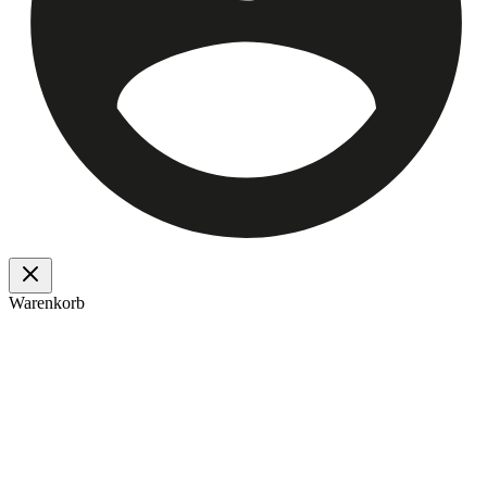
Warenkorb
Ulmer OHG
Das Haus der guten Dinge - Wir sind ein Familienunternehmen am
Fuße des Schwarzwaldes mit über 125 Jahren Erfahrung.
Unsere sicheren Zahlungsarten