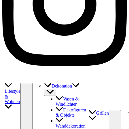
Dekoration
Lifestyle
&
Vasen &
Wohnen
Windlichter
Dekofiguren
Grillen
& Objekte
Wanddekoration