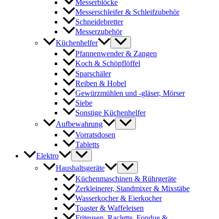
Messerblöcke
Messerschleifer & Schleifzubehör
Schneidebretter
Messerzubehör
Küchenhelfer
Pfannenwender & Zangen
Koch & Schöpflöffel
Sparschäler
Reiben & Hobel
Gewürzmühlen und -gläser, Mörser
Siebe
Sonstige Küchenhelfer
Aufbewahrung
Vorratsdosen
Tabletts
Elektro
Haushaltsgeräte
Küchenmaschinen & Rührgeräte
Zerkleinerer, Standmixer & Mixstäbe
Wasserkocher & Eierkocher
Toaster & Waffeleisen
Friteusen, Raclette, Fondue &