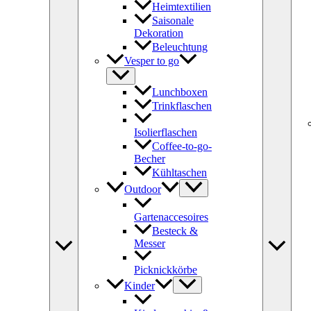
Heimtextilien
Saisonale
Dekoration
Beleuchtung
Vesper to go
Lunchboxen
Trinkflaschen
Isolierflaschen
Coffee-to-go-
Becher
Kühltaschen
Outdoor
Gartenaccesoires
Besteck &
Messer
Picknickkörbe
Kinder