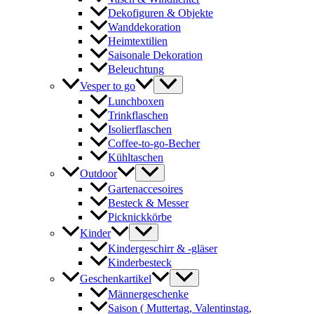
Dekofiguren & Objekte
Wanddekoration
Heimtextilien
Saisonale Dekoration
Beleuchtung
Vesper to go
Lunchboxen
Trinkflaschen
Isolierflaschen
Coffee-to-go-Becher
Kühltaschen
Outdoor
Gartenaccesoires
Besteck & Messer
Picknickkörbe
Kinder
Kindergeschirr & -gläser
Kinderbesteck
Geschenkartikel
Männergeschenke
Saison ( Muttertag, Valentinstag,