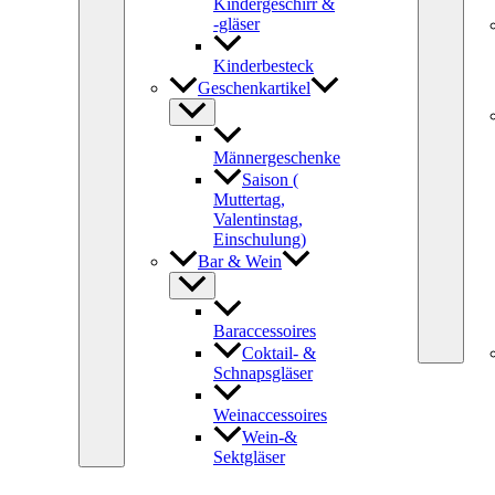
Kindergeschirr &
-gläser
Kinderbesteck
Geschenkartikel
Männergeschenke
Saison (
Muttertag,
Valentinstag,
Einschulung)
Bar & Wein
Baraccessoires
Coktail- &
Schnapsgläser
Weinaccessoires
Wein-&
Sektgläser