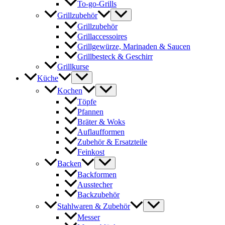
To-go-Grills
Grillzubehör
Grillzubehör
Grillaccessoires
Grillgewürze, Marinaden & Saucen
Grillbesteck & Geschirr
Grillkurse
Küche
Kochen
Töpfe
Pfannen
Bräter & Woks
Auflaufformen
Zubehör & Ersatzteile
Feinkost
Backen
Backformen
Ausstecher
Backzubehör
Stahlwaren & Zubehör
Messer