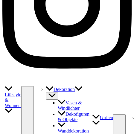
Dekoration
Lifestyle
&
Vasen &
Wohnen
Windlichter
Dekofiguren
Grillen
& Objekte
Wanddekoration