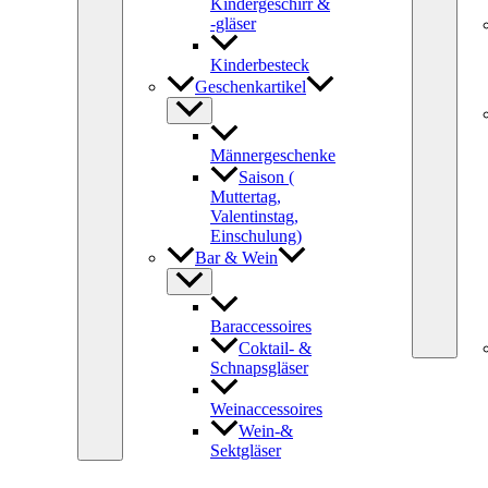
Kindergeschirr &
-gläser
Kinderbesteck
Geschenkartikel
Männergeschenke
Saison (
Muttertag,
Valentinstag,
Einschulung)
Bar & Wein
Baraccessoires
Coktail- &
Schnapsgläser
Weinaccessoires
Wein-&
Sektgläser