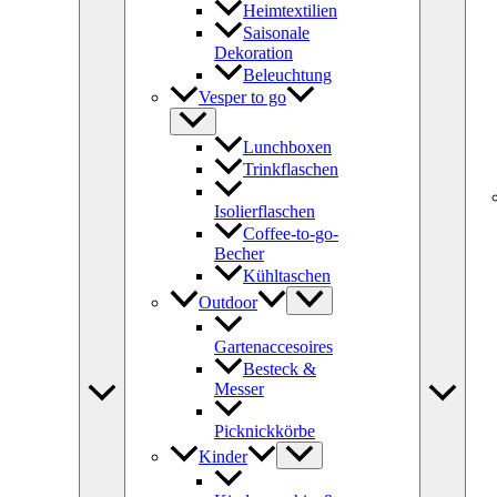
Heimtextilien
Saisonale
Dekoration
Beleuchtung
Vesper to go
Lunchboxen
Trinkflaschen
Isolierflaschen
Coffee-to-go-
Becher
Kühltaschen
Outdoor
Gartenaccesoires
Besteck &
Messer
Picknickkörbe
Kinder