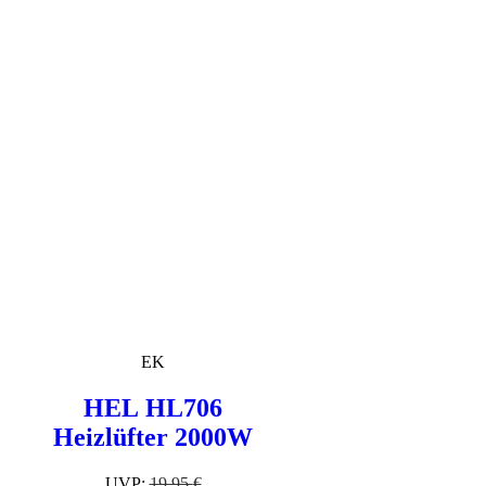
EK
HEL HL706
Heizlüfter 2000W
UVP:
19,95
€