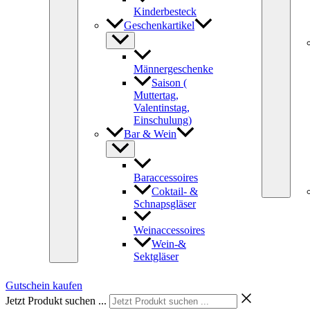
Kinderbesteck
Geschenkartikel
Männergeschenke
Saison (
Muttertag,
Valentinstag,
Einschulung)
Bar & Wein
Baraccessoires
Coktail- &
Schnapsgläser
Weinaccessoires
Wein-&
Sektgläser
Gutschein kaufen
Jetzt Produkt suchen ...