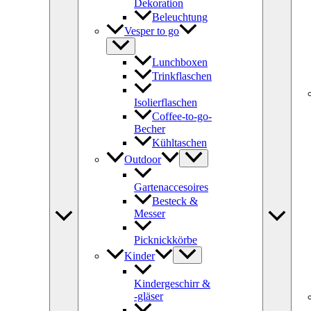
Dekoration
Beleuchtung
Vesper to go
Lunchboxen
Trinkflaschen
Isolierflaschen
Coffee-to-go-
Becher
Kühltaschen
Outdoor
Gartenaccesoires
Besteck &
Messer
Picknickkörbe
Kinder
Kindergeschirr &
-gläser