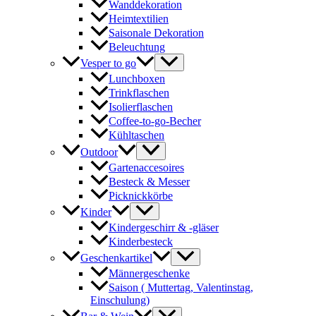
Wanddekoration
Heimtextilien
Saisonale Dekoration
Beleuchtung
Vesper to go
Lunchboxen
Trinkflaschen
Isolierflaschen
Coffee-to-go-Becher
Kühltaschen
Outdoor
Gartenaccesoires
Besteck & Messer
Picknickkörbe
Kinder
Kindergeschirr & -gläser
Kinderbesteck
Geschenkartikel
Männergeschenke
Saison ( Muttertag, Valentinstag,
Einschulung)