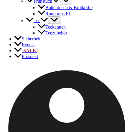
Frühstück
Butterdosen & Brotkörbe
Rund ums Ei
Tee
Teekannen
Teezubehör
Sicherheit
Events
SALE
Prospekt