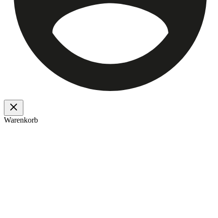
Warenkorb
Ulmer OHG
Das Haus der guten Dinge - Wir sind ein Familienunternehmen am
Fuße des Schwarzwaldes mit über 125 Jahren Erfahrung.
Unsere sicheren Zahlungsarten