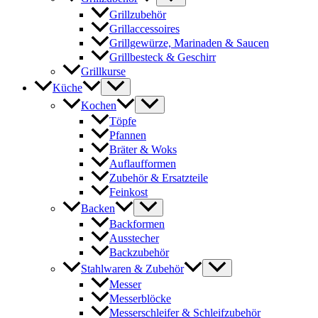
Grillzubehör
Grillaccessoires
Grillgewürze, Marinaden & Saucen
Grillbesteck & Geschirr
Grillkurse
Küche
Kochen
Töpfe
Pfannen
Bräter & Woks
Auflaufformen
Zubehör & Ersatzteile
Feinkost
Backen
Backformen
Ausstecher
Backzubehör
Stahlwaren & Zubehör
Messer
Messerblöcke
Messerschleifer & Schleifzubehör